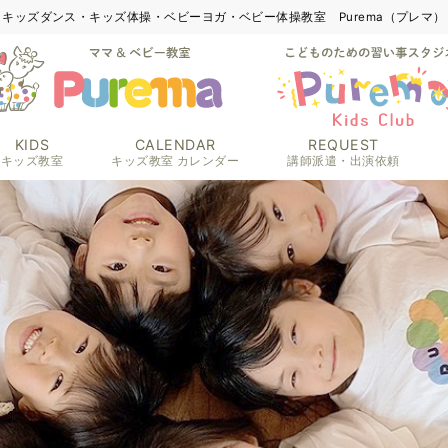
キッズダンス・キッズ体操・ベビーヨガ・ベビー体操教室 Purema（プレマ）
KIDS
CALENDAR
REQUEST
キッズ教室
キッズ教室 カレンダー
講師派遣・出演依頼