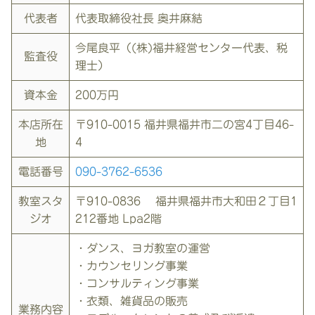
代表者
代表取締役社⻑ 奥井麻結
今尾良平（(株)福井経営センター代表、税
監査役
理士）
資本金
200万円
本店所在
〒910-0015 福井県福井市⼆の宮4丁⽬46-
地
4
電話番号
090-3762-6536
教室スタ
〒910-0836 福井県福井市大和田２丁目1
ジオ
212番地 Lpa2階
・ダンス、ヨガ教室の運営
・カウンセリング事業
・コンサルティング事業
・衣類、雑貨品の販売
業務内容