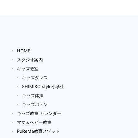
HOME
スタジオ案内
キッズ教室
キッズダンス
SHIMIKO style小学生
キッズ体操
キッズバトン
キッズ教室 カレンダー
ママ＆ベビー教室
PuReMa教育メゾット