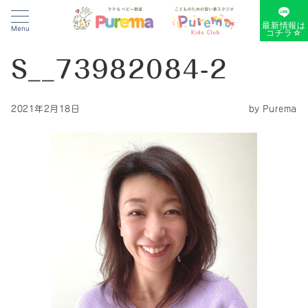
最新情報は
Menu
コチラ☆
S__73982084-2
2021年2月18日
by
Purema