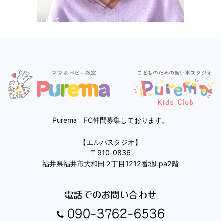
Purema FC仲間募集しております。
【エルパスタジオ】
〒910-0836
福井県福井市大和田２丁目1212番地Lpa2階
電話でのお問い合わせ
090-3762-6536