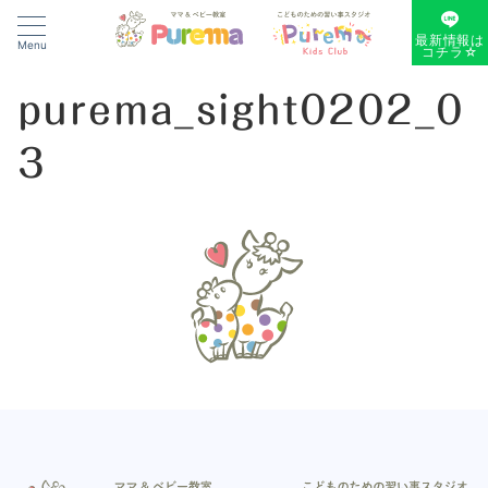
最新情報は
Menu
コチラ☆
purema_sight0202_0
3