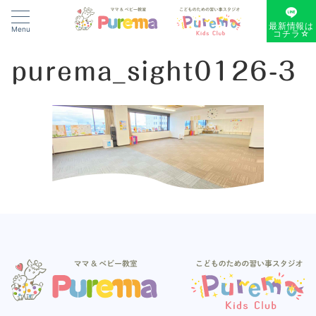
最新情報は
Menu
コチラ☆
purema_sight0126-3