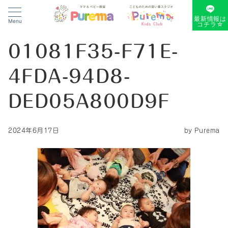
最新情報は
Menu
コチラ☆
01081F35-F71E-
4FDA-94D8-
DED05A800D9F
2024年6月17日
by
Purema